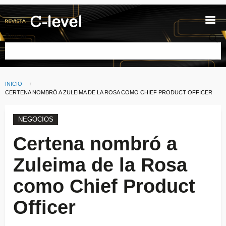
Pasar al contenido principal
Buscar
INICIO
Ruta de navegación
CURRENT:
CERTENA NOMBRÓ A ZULEIMA DE LA ROSA COMO CHIEF PRODUCT OFFICER
NEGOCIOS
Certena nombró a
Zuleima de la Rosa
como Chief Product
Officer