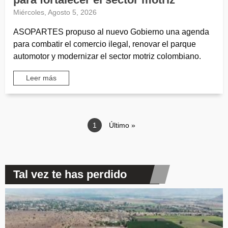
Miércoles, Agosto 5, 2026
ASOPARTES propuso al nuevo Gobierno una agenda
para combatir el comercio ilegal, renovar el parque
automotor y modernizar el sector motriz colombiano.
Leer más
Paginación
Página actual
1
Última página
Último »
Tal vez te has perdido