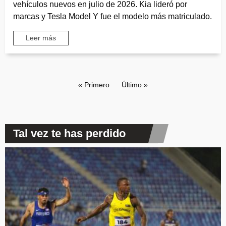
vehículos nuevos en julio de 2026. Kia lideró por
marcas y Tesla Model Y fue el modelo más matriculado.
Leer más
Paginación
Primera página
« Primero
Última página
Último »
Tal vez te has perdido