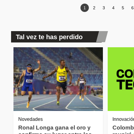
Paginación
Página actual
1
Page
2
Page
3
Page
4
Page
5
P
6
Tal vez te has perdido
Novedades
Innovació
Ronal Longa gana el oro y
Colomb