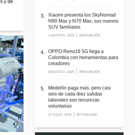
as y de
Xiaomi presenta los SkyNomad
N90 Max y N70 Max, sus nuevos
SUV familiares
1 AGOSTO, 2026
INNOVACIÓN
OPPO Reno16 5G llega a
Colombia con herramientas para
creadores
6 AGOSTO, 2026
INNOVACIÓN
Medellín paga más, pero casi
seis de cada diez salidas
laborales son renuncias
voluntarias
17 JULIO, 2026
ACTUALIDAD