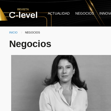
Pasar al contenido principal
Main
ACTUALIDAD
NEGOCIOS
INNOV
navigation
INICIO
CURRENT:
NEGOCIOS
Ruta de navegación
Negocios