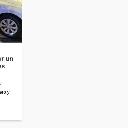
or un
es
y
ero y