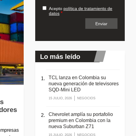
Acepto
política de tratamiento de
datos
Lo más leído
TCL lanza en Colombia su
nueva generación de televisores
SQD-Mini LED
15 JULIO, 2026
NEGOCIOS
as
edores
Chevrolet amplía su portafolio
premium en Colombia con la
nueva Suburban Z71
 empresas
15 JULIO, 2026
NEGOCIOS