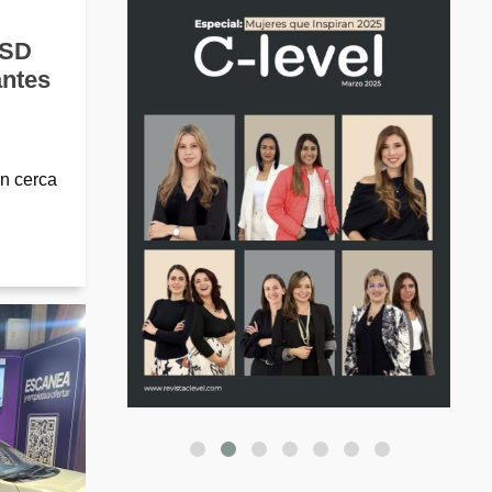
USD
antes
n cerca