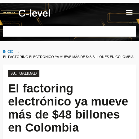
Pasar al contenido principal
Buscar
INICIO
Ruta de navegación
CURRENT:
EL FACTORING ELECTRÓNICO YA MUEVE MÁS DE $48 BILLONES EN COLOMBIA
ACTUALIDAD
El factoring
electrónico ya mueve
más de $48 billones
en Colombia