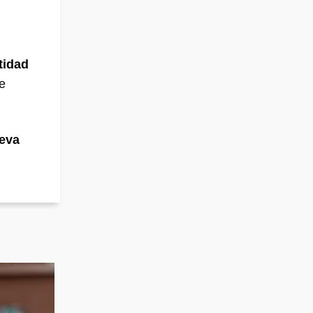
tidad
e
ueva