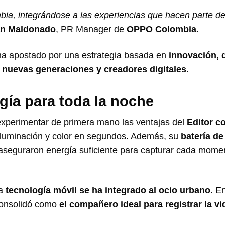
a, integrándose a las experiencias que hacen parte del
n Maldonado
, PR Manager de
OPPO Colombia
.
ha apostado por una estrategia basada en
innovación, 
n
nuevas generaciones y creadores digitales
.
rgía para toda la noche
 experimentar de primera mano las ventajas del
Editor c
 iluminación y color en segundos. Además, su
batería de
seguraron energía suficiente para capturar cada mome
la
tecnología móvil se ha integrado al ocio urbano
. E
 consolidó como
el compañero ideal para registrar la vi