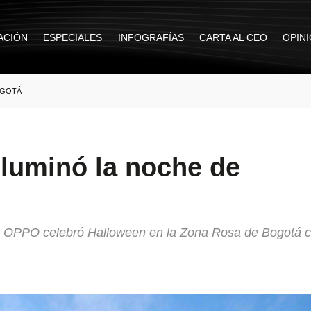
ACIÓN
ESPECIALES
INFOGRAFÍAS
CARTA AL CEO
OPIN
OGOTÁ
luminó la noche de
na, OPPO celebró Halloween en la Zona Rosa de Bogotá c