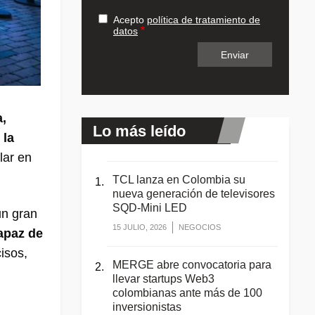
Acepto
política de tratamiento de
datos
a,
Lo más leído
 la
lar en
TCL lanza en Colombia su
nueva generación de televisores
SQD-Mini LED
un gran
15 JULIO, 2026
NEGOCIOS
capaz de
cisos,
MERGE abre convocatoria para
llevar startups Web3
colombianas ante más de 100
inversionistas