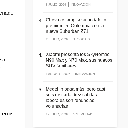
8 JULIO, 2026
INNOVACIÓN
señado
Chevrolet amplía su portafolio
premium en Colombia con la
nueva Suburban Z71
15 JULIO, 2026
NEGOCIOS
Xiaomi presenta los SkyNomad
sin
N90 Max y N70 Max, sus nuevos
SUV familiares
a
1 AGOSTO, 2026
INNOVACIÓN
Medellín paga más, pero casi
seis de cada diez salidas
laborales son renuncias
voluntarias
 en el
17 JULIO, 2026
ACTUALIDAD