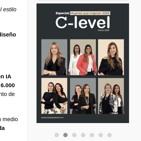
 estilo
diseño
on IA
 6.000
nto de
n medio
da