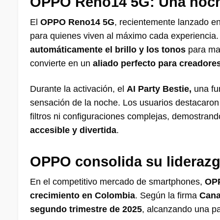
OPPO Reno14 5G:
Una noch
El
OPPO Reno14 5G
, recientemente lanzado 
para quienes viven al máximo cada experiencia. 
automáticamente el brillo y los tonos
para mant
convierte en un
aliado perfecto para creadore
Durante la activación, el
AI Party Bestie,
una fu
sensación de la noche. Los usuarios destacaron l
filtros ni configuraciones complejas, demostra
accesible y divertida
.
OPPO consolida su lideraz
En el competitivo mercado de smartphones,
OPP
crecimiento en Colombia
. Según la firma
Cana
segundo trimestre de 2025
, alcanzando una pa