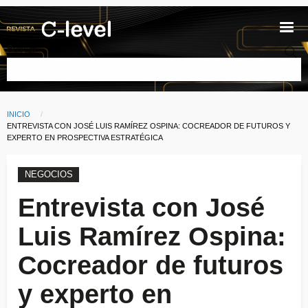
Pasar al contenido principal
Buscar
INICIO
Ruta de navegación
CURRENT:
ENTREVISTA CON JOSÉ LUIS RAMÍREZ OSPINA: COCREADOR DE FUTUROS Y
EXPERTO EN PROSPECTIVA ESTRATÉGICA
NEGOCIOS
Entrevista con José
Luis Ramírez Ospina:
Cocreador de futuros
y experto en