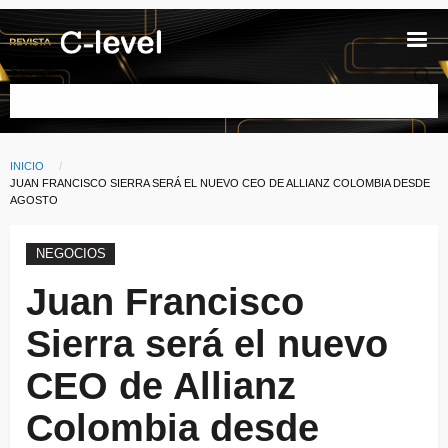
Pasar al contenido principal
Buscar
INICIO
Ruta de navegación
CURRENT:
JUAN FRANCISCO SIERRA SERÁ EL NUEVO CEO DE ALLIANZ COLOMBIA DESDE
AGOSTO
NEGOCIOS
Juan Francisco
Sierra será el nuevo
CEO de Allianz
Colombia desde