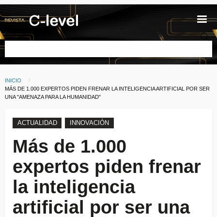
Pasar al contenido principal
Buscar
INICIO
Ruta de navegación
CURRENT:
MÁS DE 1.000 EXPERTOS PIDEN FRENAR LA INTELIGENCIA ARTIFICIAL POR SER
UNA "AMENAZA PARA LA HUMANIDAD"
ACTUALIDAD
INNOVACIÓN
Más de 1.000
expertos piden frenar
la inteligencia
artificial por ser una