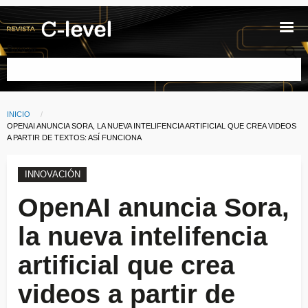
Pasar al contenido principal
Buscar
INICIO
Ruta de navegación
CURRENT:
OPENAI ANUNCIA SORA, LA NUEVA INTELIFENCIA ARTIFICIAL QUE CREA VIDEOS
A PARTIR DE TEXTOS: ASÍ FUNCIONA
INNOVACIÓN
OpenAI anuncia Sora,
la nueva intelifencia
artificial que crea
videos a partir de