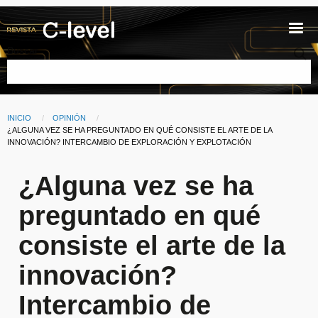
Pasar al contenido principal
Buscar
INICIO
OPINIÓN
Ruta de navegación
CURRENT:
¿ALGUNA VEZ SE HA PREGUNTADO EN QUÉ CONSISTE EL ARTE DE LA
INNOVACIÓN? INTERCAMBIO DE EXPLORACIÓN Y EXPLOTACIÓN
¿Alguna vez se ha
preguntado en qué
consiste el arte de la
innovación?
Intercambio de