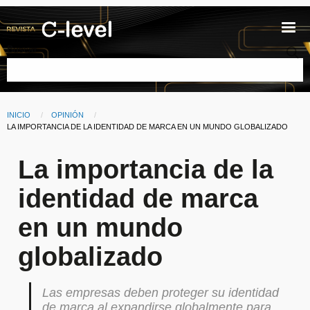
Pasar al contenido principal
Buscar
INICIO
OPINIÓN
Ruta de navegación
CURRENT:
LA IMPORTANCIA DE LA IDENTIDAD DE MARCA EN UN MUNDO GLOBALIZADO
La importancia de la
identidad de marca
en un mundo
globalizado
Las empresas deben proteger su identidad
de marca al expandirse globalmente para