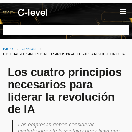
Pasar al contenido principal
Buscar
INICIO
OPINIÓN
Ruta de navegación
CURRENT:
LOS CUATRO PRINCIPIOS NECESARIOS PARA LIDERAR LA REVOLUCIÓN DE IA
Los cuatro principios
necesarios para
liderar la revolución
de IA
Las empresas deben considerar
cuidadosamente la ventaja competitiva que