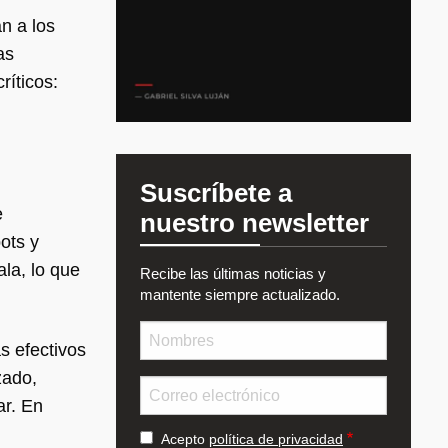
n a los
as
íticos:
Suscríbete a
e
nuestro newsletter
ots y
la, lo que
Recibe las últimas noticias y
mantente siempre actualizado.
Nombre
s efectivos
zado,
Email
ar. En
Acepto
política de privacidad