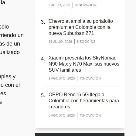
 la
8 JULIO, 2026
INNOVACIÓN
Chevrolet amplía su portafolio
solo
premium en Colombia con la
nueva Suburban Z71
rriendo un
15 JULIO, 2026
NEGOCIOS
sas de un
tualizado
Xiaomi presenta los SkyNomad
N90 Max y N70 Max, sus nuevos
SUV familiares
mples y
1 AGOSTO, 2026
INNOVACIÓN
o con el
nes
OPPO Reno16 5G llega a
Colombia con herramientas para
s
creadores
6 AGOSTO, 2026
INNOVACIÓN