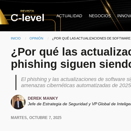
Pasar al contenido principal
Main
ACTUALIDAD
NEGOCIOS
INNOV
navigation
INICIO
OPINIÓN
CURRENT:
¿POR QUÉ LAS ACTUALIZACIONES DE SOFTWARE 
Ruta de navegación
¿Por qué las actualiza
phishing siguen siend
El phishing y las actualizaciones de software 
amenazas cibernéticas automatizadas de 2025
DEREK MANKY
Jefe de Estrategia de Seguridad y VP Global de Inteli
MARTES, OCTUBRE 7, 2025