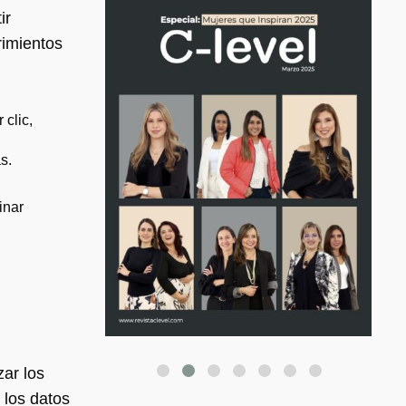
ir
rimientos
clic,
s.
inar
zar los
 los datos