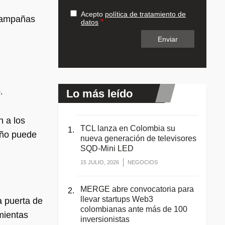
Acepto
política de tratamiento de
 campañas
datos
Lo más leído
o.
n a los
TCL lanza en Colombia su
año puede
nueva generación de televisores
SQD-Mini LED
15 JULIO, 2026
NEGOCIOS
MERGE abre convocatoria para
llevar startups Web3
a puerta de
colombianas ante más de 100
mientas
inversionistas