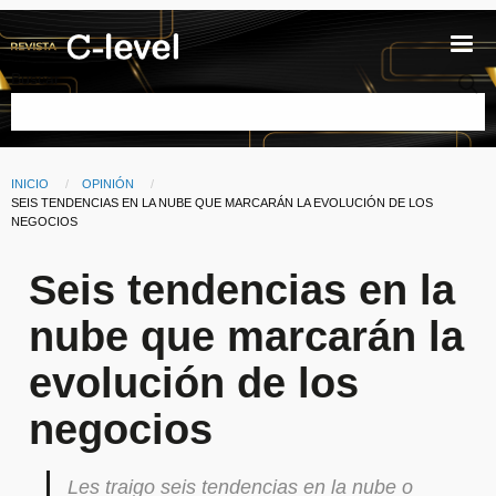
Pasar al contenido principal
Buscar
INICIO
OPINIÓN
Ruta de navegación
CURRENT:
SEIS TENDENCIAS EN LA NUBE QUE MARCARÁN LA EVOLUCIÓN DE LOS
NEGOCIOS
Seis tendencias en la
nube que marcarán la
evolución de los
negocios
Les traigo seis tendencias en la nube o