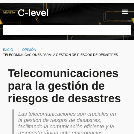
Pasar al contenido principal
Buscar
INICIO
OPINIÓN
Ruta de navegación
CURRENT:
TELECOMUNICACIONES PARA LA GESTIÓN DE RIESGOS DE DESASTRES
Telecomunicaciones
para la gestión de
riesgos de desastres
Las telecomunicaciones son cruciales en
la gestión de riesgos de desastres,
facilitando la comunicación eficiente y la
respuesta rápida ante emergencias.