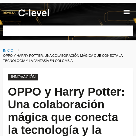
Pasar al contenido principal
Buscar
INICIO
Ruta de navegación
CURRENT:
OPPO Y HARRY POTTER: UNA COLABORACIÓN MÁGICA QUE CONECTA LA
TECNOLOGÍA Y LA FANTASÍA EN COLOMBIA
INNOVACIÓN
OPPO y Harry Potter:
Una colaboración
mágica que conecta
la tecnología y la