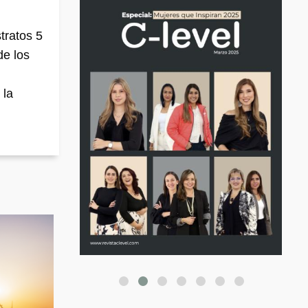
tratos 5
de los
 la