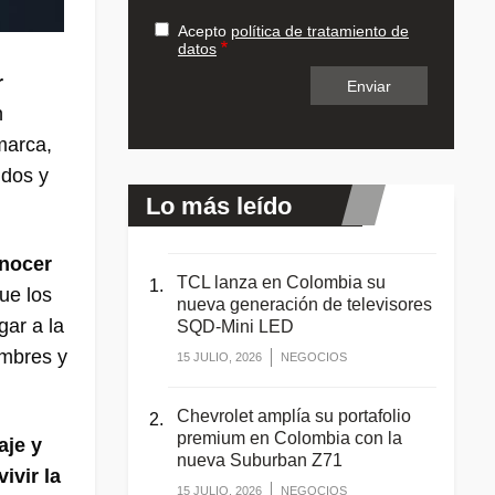
Acepto
política de tratamiento de
datos
r
n
marca,
idos y
Lo más leído
onocer
TCL lanza en Colombia su
ue los
nueva generación de televisores
gar a la
SQD-Mini LED
ombres y
15 JULIO, 2026
NEGOCIOS
Chevrolet amplía su portafolio
premium en Colombia con la
aje y
nueva Suburban Z71
ivir la
15 JULIO, 2026
NEGOCIOS