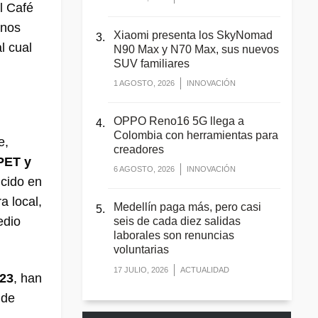
l Café
rnos
Xiaomi presenta los SkyNomad
l cual
N90 Max y N70 Max, sus nuevos
SUV familiares
1 AGOSTO, 2026
INNOVACIÓN
OPPO Reno16 5G llega a
Colombia con herramientas para
e,
creadores
PET y
6 AGOSTO, 2026
INNOVACIÓN
ucido en
a local,
Medellín paga más, pero casi
edio
seis de cada diez salidas
laborales son renuncias
voluntarias
17 JULIO, 2026
ACTUALIDAD
023
, han
 de