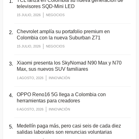
TCL lanza en Colombia su nueva generación de
televisores SQD-Mini LED
15 JULIO, 2026
NEGOCIOS
Chevrolet amplía su portafolio premium en
Colombia con la nueva Suburban Z71
15 JULIO, 2026
NEGOCIOS
Xiaomi presenta los SkyNomad N90 Max y N70
Max, sus nuevos SUV familiares
1 AGOSTO, 2026
INNOVACIÓN
OPPO Reno16 5G llega a Colombia con
herramientas para creadores
6 AGOSTO, 2026
INNOVACIÓN
Medellín paga más, pero casi seis de cada diez
salidas laborales son renuncias voluntarias