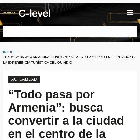
Pasar al contenido principal
Buscar
INICIO
Ruta de navegación
CURRENT:
“TODO PASA POR ARMENIA”: BUSCA CONVERTIR A LA CIUDAD EN EL CENTRO DE
LA EXPERIENCIA TURÍSTICA DEL QUINDÍO
ACTUALIDAD
“Todo pasa por
Armenia”: busca
convertir a la ciudad
en el centro de la