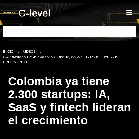
Pasar al contenido principal
Buscar
INICIO
VIDEOS
Ruta de navegación
CURRENT:
COLOMBIA YA TIENE 2.300 STARTUPS: IA, SAAS Y FINTECH LIDERAN EL
CRECIMIENTO
Colombia ya tiene
2.300 startups: IA,
SaaS y fintech lideran
el crecimiento