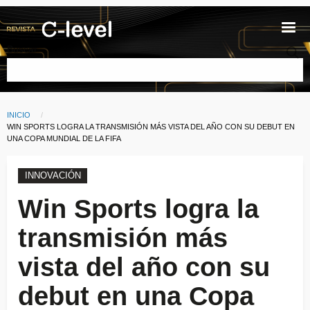
Pasar al contenido principal
Buscar
INICIO
Ruta de navegación
CURRENT:
WIN SPORTS LOGRA LA TRANSMISIÓN MÁS VISTA DEL AÑO CON SU DEBUT EN
UNA COPA MUNDIAL DE LA FIFA
INNOVACIÓN
Win Sports logra la
transmisión más
vista del año con su
debut en una Copa