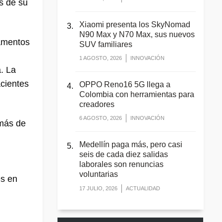
s de su
Xiaomi presenta los SkyNomad
N90 Max y N70 Max, sus nuevos
camentos
SUV familiares
1 AGOSTO, 2026
INNOVACIÓN
. La
acientes
OPPO Reno16 5G llega a
Colombia con herramientas para
creadores
6 AGOSTO, 2026
INNOVACIÓN
emás de
Medellín paga más, pero casi
seis de cada diez salidas
laborales son renuncias
voluntarias
es en
17 JULIO, 2026
ACTUALIDAD