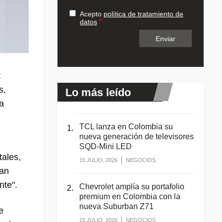
Acepto
política de tratamiento de
datos
t
s,
Lo más leído
a
TCL lanza en Colombia su
nueva generación de televisores
SQD-Mini LED
tales,
15 JULIO, 2026
NEGOCIOS
dan
nte".
Chevrolet amplía su portafolio
premium en Colombia con la
nueva Suburban Z71
e
15 JULIO, 2026
NEGOCIOS