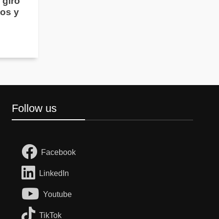
 giro
os y
Follow us
Facebook
LinkedIn
Youtube
TikTok