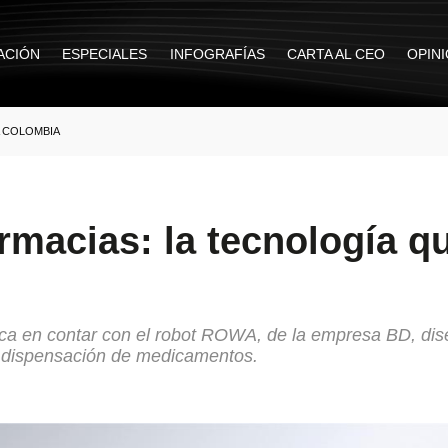
ACIÓN
ESPECIALES
INFOGRAFÍAS
CARTA AL CEO
OPIN
A COLOMBIA
rmacias: la tecnología q
ica en contar con el robot ROWA, de la empresa BD, di
 y dispensación de medicamentos.