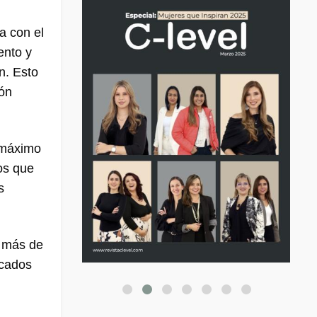
a con el
ento y
n. Esto
ión
l máximo
os que
s
y más de
rcados