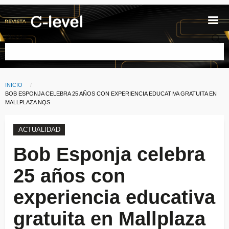
Pasar al contenido principal
Buscar
INICIO
Ruta de navegación
CURRENT:
BOB ESPONJA CELEBRA 25 AÑOS CON EXPERIENCIA EDUCATIVA GRATUITA EN
MALLPLAZA NQS
ACTUALIDAD
Bob Esponja celebra
25 años con
experiencia educativa
gratuita en Mallplaza