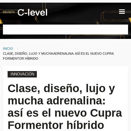
Pasar al contenido principal
Buscar
INICIO
Ruta de navegación
CURRENT:
CLASE, DISEÑO, LUJO Y MUCHA ADRENALINA: ASÍ ES EL NUEVO CUPRA
FORMENTOR HÍBRIDO
INNOVACIÓN
Clase, diseño, lujo y
mucha adrenalina:
así es el nuevo Cupra
Formentor híbrido