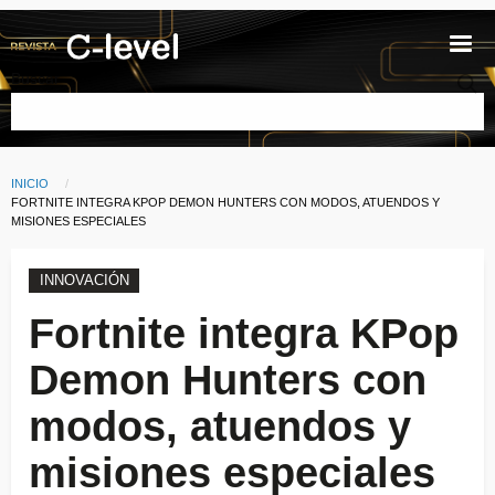
Pasar al contenido principal
Buscar
INICIO
Ruta de navegación
CURRENT:
FORTNITE INTEGRA KPOP DEMON HUNTERS CON MODOS, ATUENDOS Y
MISIONES ESPECIALES
INNOVACIÓN
Fortnite integra KPop
Demon Hunters con
modos, atuendos y
misiones especiales