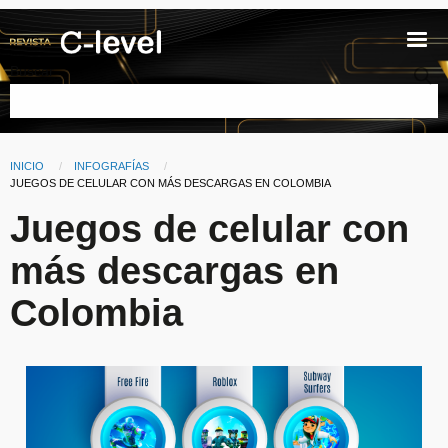
Pasar al contenido principal
Buscar
INICIO
INFOGRAFÍAS
Ruta de navegación
CURRENT:
JUEGOS DE CELULAR CON MÁS DESCARGAS EN COLOMBIA
Juegos de celular con
más descargas en
Colombia