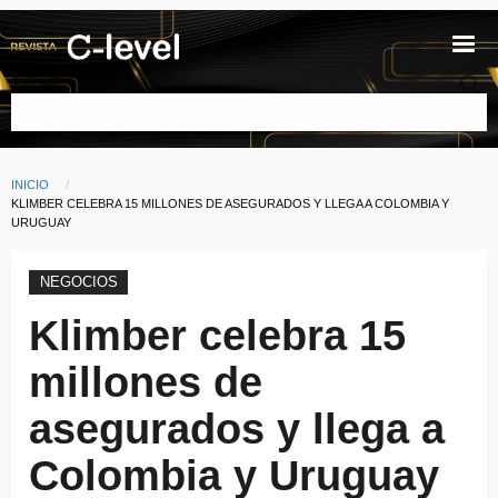
Pasar al contenido principal
Buscar
INICIO
Ruta de navegación
CURRENT:
KLIMBER CELEBRA 15 MILLONES DE ASEGURADOS Y LLEGA A COLOMBIA Y
URUGUAY
NEGOCIOS
Klimber celebra 15
millones de
asegurados y llega a
Colombia y Uruguay