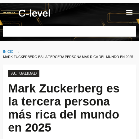
Pasar al contenido principal
Buscar
INICIO
Ruta de navegación
CURRENT:
MARK ZUCKERBERG ES LA TERCERA PERSONA MÁS RICA DEL MUNDO EN 2025
ACTUALIDAD
Mark Zuckerberg es
la tercera persona
más rica del mundo
en 2025