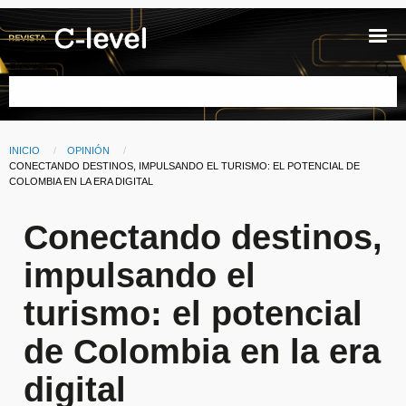
Pasar al contenido principal
Buscar
INICIO
OPINIÓN
Ruta de navegación
CURRENT:
CONECTANDO DESTINOS, IMPULSANDO EL TURISMO: EL POTENCIAL DE
COLOMBIA EN LA ERA DIGITAL
Conectando destinos,
impulsando el
turismo: el potencial
de Colombia en la era
digital