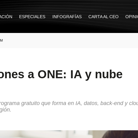
ACIÓN
ESPECIALES
INFOGRAFÍAS
CARTA AL CEO
OPIN
AM
iones a ONE: IA y nube
rograma gratuito que forma en IA, datos, back-end y clo
gión.