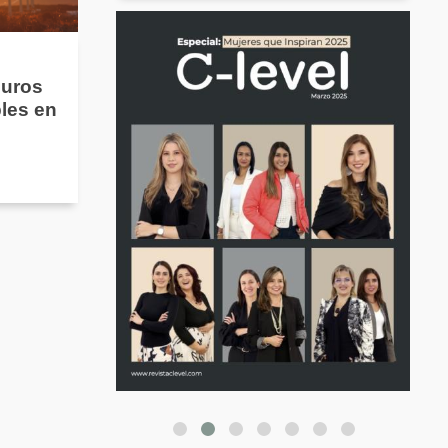
guros
les en