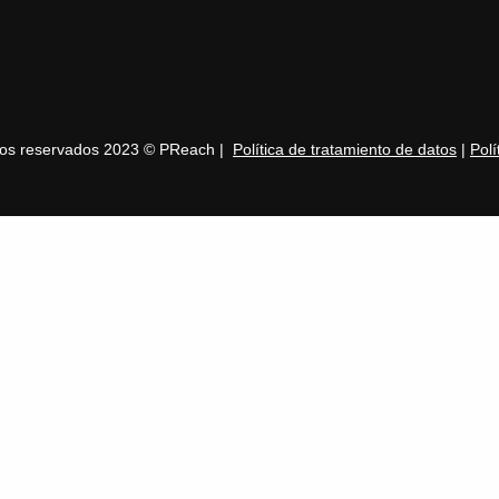
hos reservados 2023 © PReach |
Política de tratamiento de datos
|
Polí