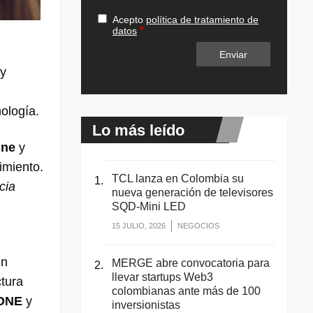
Acepto
política de tratamiento de
datos
 y
ología.
Lo más leído
ine
y
imiento.
TCL lanza en Colombia su
cia
nueva generación de televisores
SQD-Mini LED
15 JULIO, 2026
NEGOCIOS
en
MERGE abre convocatoria para
llevar startups Web3
ctura
colombianas ante más de 100
ONE
y
inversionistas