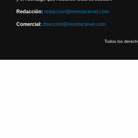
Redacción:
redaccion@revistaclevel.com
Comercial:
direccion@revistaclevel.com
Todos los derec