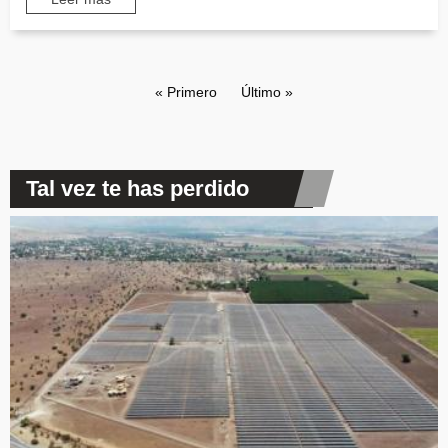
Paginación
Primera página
« Primero
Última página
Último »
Tal vez te has perdido