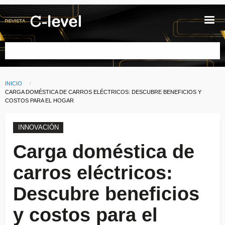
Pasar al contenido principal
Buscar
INICIO
Ruta de navegación
CURRENT:
CARGA DOMÉSTICA DE CARROS ELÉCTRICOS: DESCUBRE BENEFICIOS Y
COSTOS PARA EL HOGAR
INNOVACIÓN
Carga doméstica de
carros eléctricos:
Descubre beneficios
y costos para el