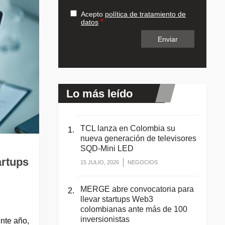
Acepto
política de tratamiento de
datos
Lo más leído
TCL lanza en Colombia su
nueva generación de televisores
SQD-Mini LED
artups
15 JULIO, 2026
NEGOCIOS
MERGE abre convocatoria para
llevar startups Web3
colombianas ante más de 100
inversionistas
nte año,