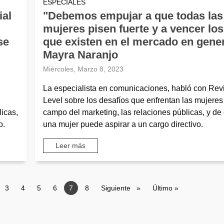
ESPECIALES
ial
"Debemos empujar a que todas las
mujeres pisen fuerte y a vencer los
se
que existen en el mercado en gener
Mayra Naranjo
Miércoles, Marzo 8, 2023
La especialista en comunicaciones, habló con Revi
Level sobre los desafíos que enfrentan las mujeres
licas,
campo del marketing, las relaciones públicas, y d
o.
una mujer puede aspirar a un cargo directivo.
Leer más
ge
Page
3
Page
4
Page
5
Page
6
Página actual
7
Page
8
Siguiente página
Siguiente
Última página
Último »