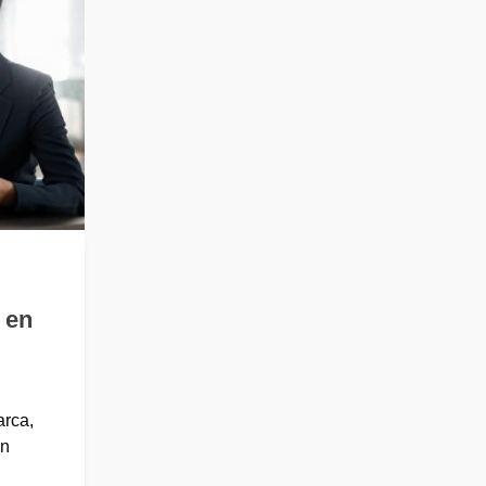
 en
arca,
ón