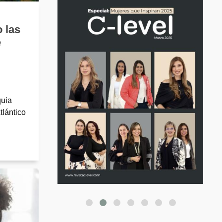
 las
e
quia
tlántico