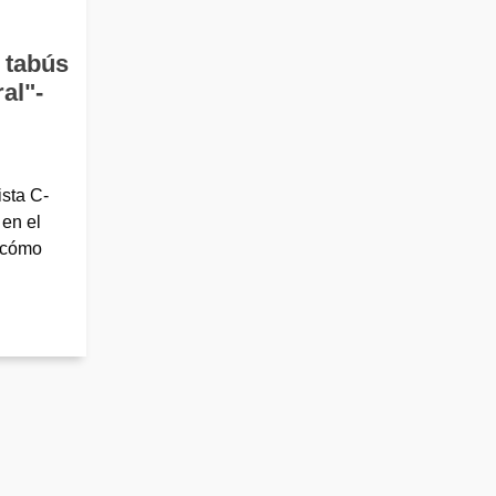
 tabús
al"-
sta C-
 en el
e cómo