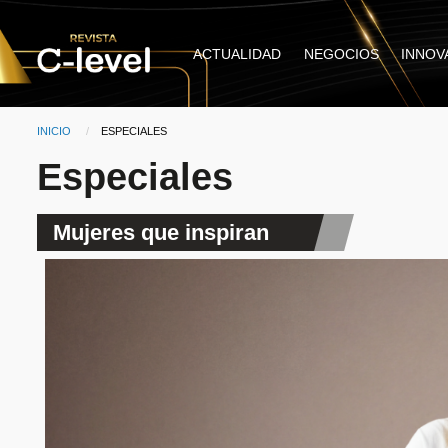
Pasar al contenido principal
Main
ACTUALIDAD
NEGOCIOS
INNOV
navigation
INICIO
CURRENT:
ESPECIALES
Ruta de navegación
Especiales
Mujeres que inspiran
Entrada destacada
Revista C-Level