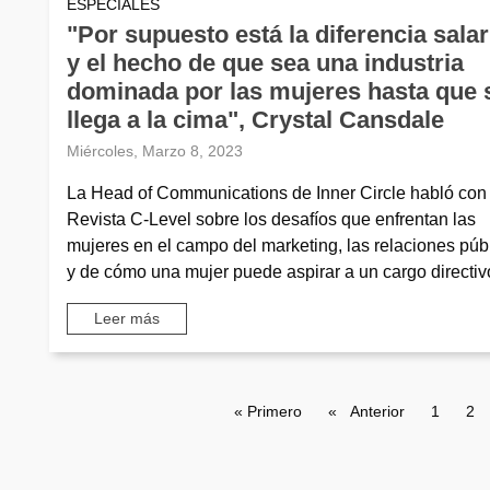
ESPECIALES
"Por supuesto está la diferencia salar
y el hecho de que sea una industria
dominada por las mujeres hasta que 
llega a la cima", Crystal Cansdale
Miércoles, Marzo 8, 2023
La Head of Communications de Inner Circle habló con
Revista C-Level sobre los desafíos que enfrentan las
mujeres en el campo del marketing, las relaciones púb
y de cómo una mujer puede aspirar a un cargo directiv
Leer más
Paginación
Primera página
« Primero
Página anterior
Anterior
Page
1
Pa
2