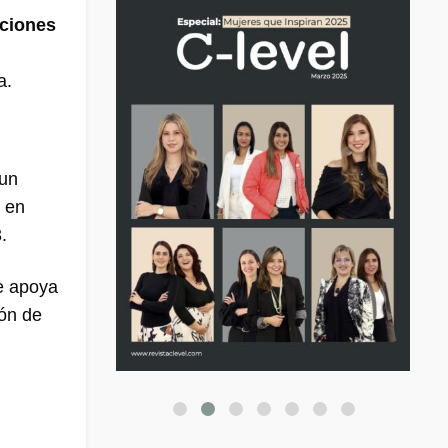
aciones
a.
 un
o en
.
se apoya
ión de