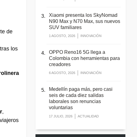
Xiaomi presenta los SkyNomad
N90 Max y N70 Max, sus nuevos
SUV familiares
rte de
1 AGOSTO, 2026
INNOVACIÓN
tras los
OPPO Reno16 5G llega a
Colombia con herramientas para
creadores
rolinera
6 AGOSTO, 2026
INNOVACIÓN
Medellín paga más, pero casi
seis de cada diez salidas
laborales son renuncias
voluntarias
r
,
17 JULIO, 2026
ACTUALIDAD
viajeros