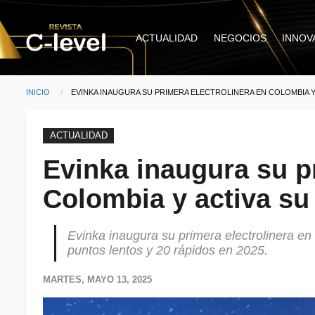
Pasar al contenido principal
Main
ACTUALIDAD
NEGOCIOS
INNOV
navigation
INICIO
CURRENT:
EVINKA INAUGURA SU PRIMERA ELECTROLINERA EN COLOMBIA Y
Ruta de navegación
ACTUALIDAD
Evinka inaugura su pr
Colombia y activa su
Evinka inaugura su primera electrolinera e
puntos lentos y 20 rápidos en 2025.
MARTES, MAYO 13, 2025