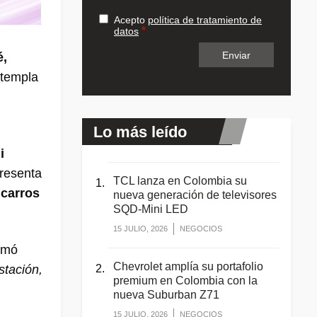
Acepto
política de tratamiento de
datos
é,
ntempla
Lo más leído
i
presenta
TCL lanza en Colombia su
 carros
nueva generación de televisores
SQD-Mini LED
15 JULIO, 2026
NEGOCIOS
irmó
Chevrolet amplía su portafolio
stación,
premium en Colombia con la
nueva Suburban Z71
15 JULIO, 2026
NEGOCIOS