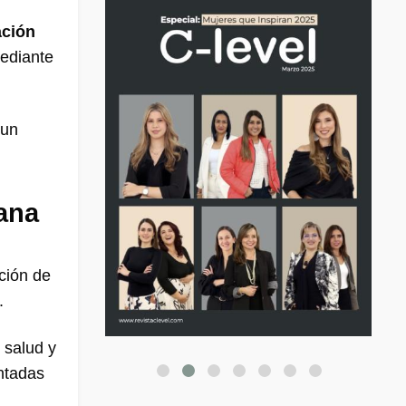
ación
mediante
 un
iana
ción de
.
 salud y
entadas