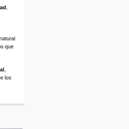
dad
,
natural
os que
al
,
e los