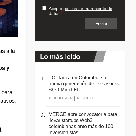
Acepto
política de tratamiento de
datos
s allá
Lo más leído
os y
TCL lanza en Colombia su
nueva generación de televisores
SQD-Mini LED
l para
15 JULIO, 2026
NEGOCIOS
ativos,
MERGE abre convocatoria para
llevar startups Web3
colombianas ante más de 100
a
inversionistas