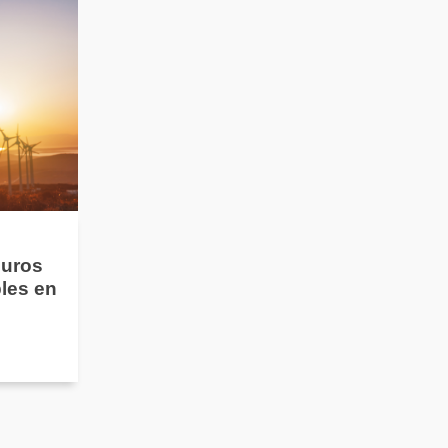
guros
les en