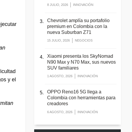
8 JULIO, 2026
INNOVACIÓN
Chevrolet amplía su portafolio
ejecutar
premium en Colombia con la
nueva Suburban Z71
15 JULIO, 2026
NEGOCIOS
man
Xiaomi presenta los SkyNomad
N90 Max y N70 Max, sus nuevos
SUV familiares
ficultad
1 AGOSTO, 2026
INNOVACIÓN
os y el
OPPO Reno16 5G llega a
Colombia con herramientas para
rmitan
creadores
6 AGOSTO, 2026
INNOVACIÓN