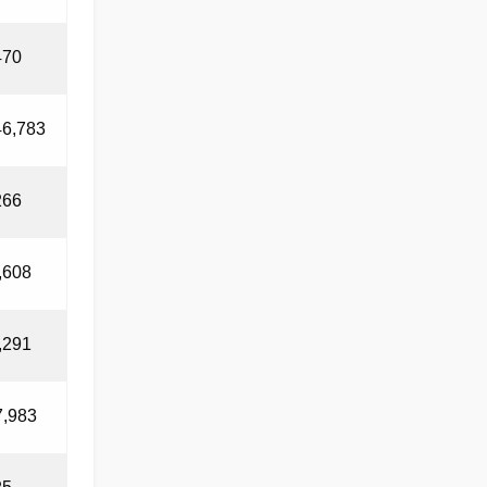
470
46,783
266
,608
,291
7,983