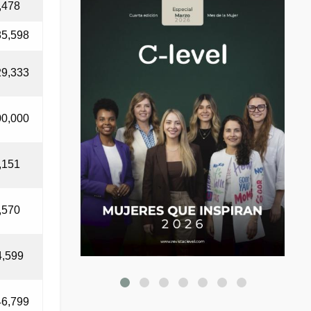
,478
85,598
29,333
00,000
,151
,570
4,599
46,799