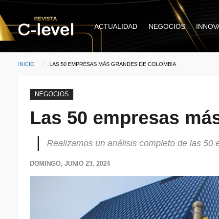
Pasar al contenido principal
Main
ACTUALIDAD
NEGOCIOS
INNOV
navigation
INICIO
CURRENT:
LAS 50 EMPRESAS MÁS GRANDES DE COLOMBIA
Ruta de navegación
NEGOCIOS
Las 50 empresas más
Realizamos un análisis completo de las 5
DOMINGO, JUNIO 23, 2024