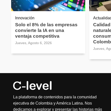
Innovación
Actualida
Solo el 8% de las empresas
Calidad
convierte la IA en una
natural
ventaja competitiva
consum
Colomb
Jueves, Agosto 6, 2026
Jueves, Ag
La plataforma de contenidos para la comunidad
ejecutiva de Colombia y América Latina. Nos
dedicamos a explorar y presentar las historias más