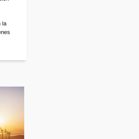
 la
ienes