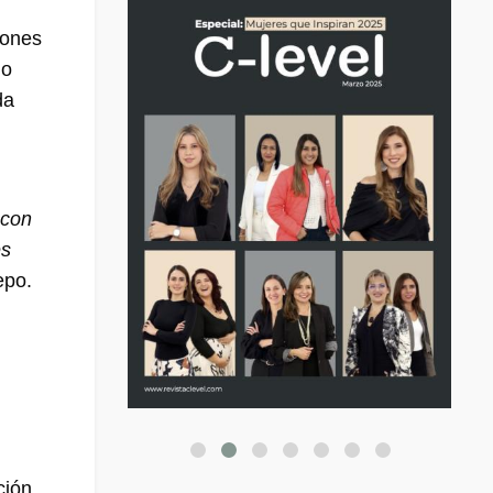
iones
mo
da
 con
es
epo.
ción