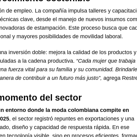
ón de empleo. La compañía impulsa talleres y capacitac
s técnicas clave, desde el manejo de nuevos insumos co
 innovadoras de estampación. Este proceso busca que ca
nal y mayores posibilidades de movilidad laboral.
na inversión doble: mejora la calidad de los productos y
nculadas a la cadena productiva.
“Cada mujer que trabaja
 fuerza vital para su familia y su comunidad. Brindarl
anera de contribuir a un futuro más justo”,
agrega Restr
momento del sector
 un entorno donde la moda colombiana compite en
2025
, el sector registró repuntes en exportaciones y una
gado, diseño y capacidad de respuesta rápida. En ese
n tecnología visible, sino en procesos eficientes, forma