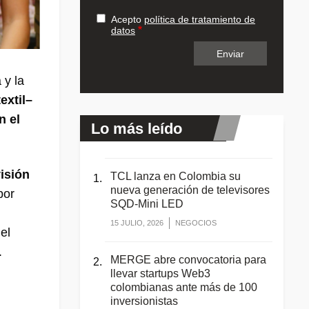
Acepto
política de tratamiento de
datos
 y la
extil–
n el
Lo más leído
isión
TCL lanza en Colombia su
nueva generación de televisores
por
SQD-Mini LED
15 JULIO, 2026
NEGOCIOS
el
.
MERGE abre convocatoria para
llevar startups Web3
colombianas ante más de 100
inversionistas