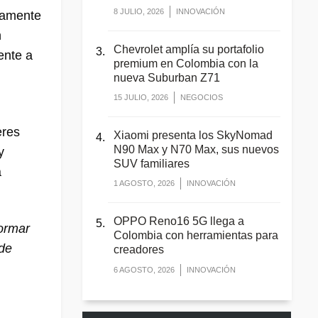
8 JULIO, 2026
INNOVACIÓN
iamente
n
Chevrolet amplía su portafolio
ente a
premium en Colombia con la
nueva Suburban Z71
15 JULIO, 2026
NEGOCIOS
eres
Xiaomi presenta los SkyNomad
N90 Max y N70 Max, sus nuevos
y
SUV familiares
a
1 AGOSTO, 2026
INNOVACIÓN
OPPO Reno16 5G llega a
ormar
Colombia con herramientas para
 de
creadores
6 AGOSTO, 2026
INNOVACIÓN