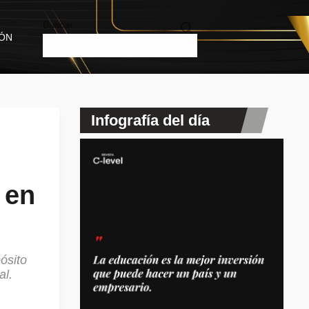
Buscar
IÓN
Infografía del día
 en
ósito
al.