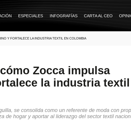
ACIÓN
ESPECIALES
INFOGRAFÍAS
CARTA AL CEO
OPIN
NO Y FORTALECE LA INDUSTRIA TEXTIL EN COLOMBIA
 cómo Zocca impulsa
talece la industria textil
uilla, se consolida como un referente de moda con prop
de hogar y aportar al liderazgo del sector textil nacion