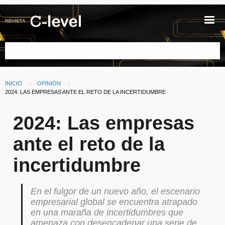
Pasar al contenido principal
Buscar
INICIO
OPINIÓN
Ruta de navegación
CURRENT:
2024: LAS EMPRESAS ANTE EL RETO DE LA INCERTIDUMBRE
2024: Las empresas
ante el reto de la
incertidumbre
En el fulgor de un nuevo año, el escenario
empresarial global se encuentra atrapado
en una maraña de incertidumbres que
amenaza con desencadenar una serie de