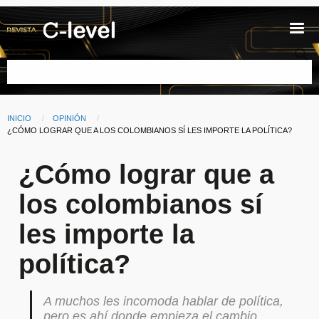
Pasar al contenido principal
Buscar
INICIO
OPINIÓN
Ruta de navegación
CURRENT:
¿CÓMO LOGRAR QUE A LOS COLOMBIANOS SÍ LES IMPORTE LA POLÍTICA?
¿Cómo lograr que a
los colombianos sí
les importe la
política?
A muchos les incomoda hablar de política,
pero es ahí donde empieza el cambio.