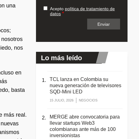
on una
Acepto
política de tratamiento de
datos
ocos;
 nosotros
miedo, nos
Lo más leído
ncluso en
TCL lanza en Colombia su
más
nueva generación de televisores
edo, basta
SQD-Mini LED
15 JULIO, 2026
NEGOCIOS
e más real.
MERGE abre convocatoria para
a nuevas
llevar startups Web3
colombianas ante más de 100
ganismos
inversionistas