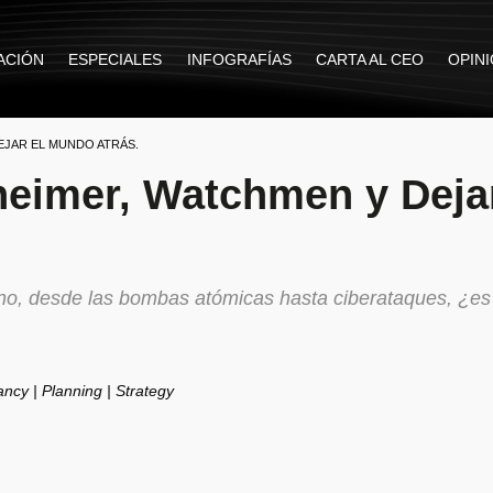
ACIÓN
ESPECIALES
INFOGRAFÍAS
CARTA AL CEO
OPIN
EJAR EL MUNDO ATRÁS.
heimer, Watchmen y Dejar
no, desde las bombas atómicas hasta ciberataques, ¿es
ancy | Planning | Strategy