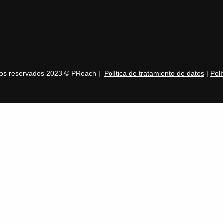
hos reservados 2023 © PReach |
Política de tratamiento de datos
|
Polí