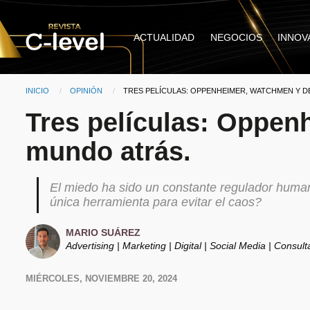
Pasar al contenido principal
Main
ACTUALIDAD
NEGOCIOS
INNOV
navigation
INICIO
OPINIÓN
CURRENT:
TRES PELÍCULAS: OPPENHEIMER, WATCHMEN Y D
Ruta de navegación
Tres películas: Oppen
mundo atrás.
El miedo ha sido un constante regulador huma
única herramienta para evitar el caos?
MARIO SUÁREZ
Advertising | Marketing | Digital | Social Media | Consult
MIÉRCOLES, NOVIEMBRE 20, 2024