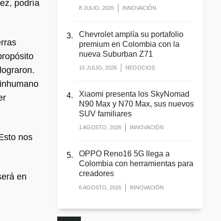
ez, podría
8 JULIO, 2026
INNOVACIÓN
Chevrolet amplía su portafolio
rras
premium en Colombia con la
nueva Suburban Z71
propósito
15 JULIO, 2026
NEGOCIOS
lograron.
o inhumano
Xiaomi presenta los SkyNomad
er
N90 Max y N70 Max, sus nuevos
SUV familiares
1 AGOSTO, 2026
INNOVACIÓN
 Esto nos
OPPO Reno16 5G llega a
Colombia con herramientas para
creadores
será en
6 AGOSTO, 2026
INNOVACIÓN