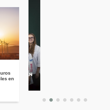
guros
les en