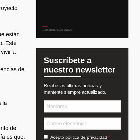
proyecto
ue están
o. Este
vivir a
Suscríbete a
nuestro newsletter
uencias de
Recibe las últimas noticias y
mantente siempre actualizado.
 la
Nombre
Email
ento de
ía es que,
Acepto
política de privacidad