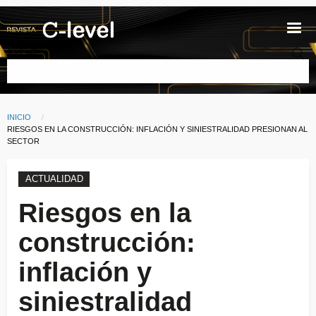
Pasar al contenido principal
Buscar
INICIO
Ruta de navegación
CURRENT:
RIESGOS EN LA CONSTRUCCIÓN: INFLACIÓN Y SINIESTRALIDAD PRESIONAN AL
SECTOR
ACTUALIDAD
Riesgos en la
construcción:
inflación y
siniestralidad