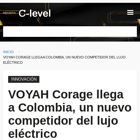
Pasar al contenido principal
Buscar
INICIO
Ruta de navegación
CURRENT:
VOYAH CORAGE LLEGA A COLOMBIA, UN NUEVO COMPETIDOR DEL LUJO
ELÉCTRICO
INNOVACIÓN
VOYAH Corage llega
a Colombia, un nuevo
competidor del lujo
eléctrico