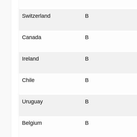
Switzerland
B
Canada
B
Ireland
B
Chile
B
Uruguay
B
Belgium
B