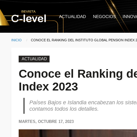
Pasar al contenido principal
Main
ACTUALIDAD
NEGOCIOS
INNOV
navigation
INICIO
CURRENT:
CONOCE EL RANKING DEL INSTITUTO GLOBAL PENSION INDEX 2
Ruta de navegación
ACTUALIDAD
Conoce el Ranking de
Index 2023
Países Bajos e Islandia encabezan los sist
contamos todos los detalles.
MARTES, OCTUBRE 17, 2023