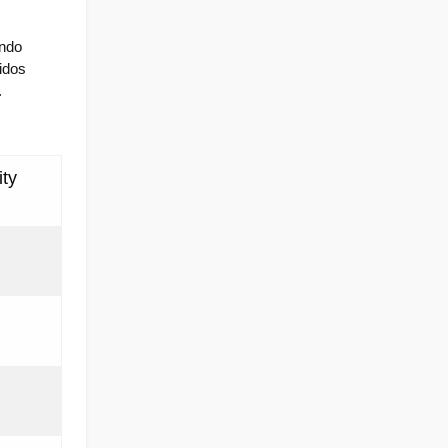
ndo 
dos 
.
ity