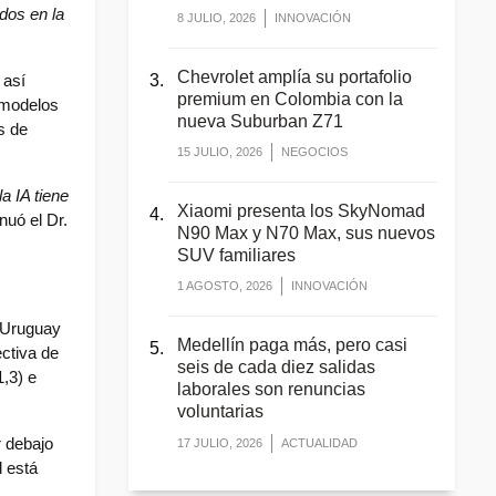
dos en la 
8 JULIO, 2026
INNOVACIÓN
Chevrolet amplía su portafolio
así 
premium en Colombia con la
modelos 
nueva Suburban Z71
 de 
15 JULIO, 2026
NEGOCIOS
 IA tiene 
Xiaomi presenta los SkyNomad
nuó el Dr. 
N90 Max y N70 Max, sus nuevos
SUV familiares
1 AGOSTO, 2026
INNOVACIÓN
 Uruguay 
Medellín paga más, pero casi
ctiva de 
seis de cada diez salidas
,3) e 
laborales son renuncias
voluntarias
 debajo 
17 JULIO, 2026
ACTUALIDAD
 está 