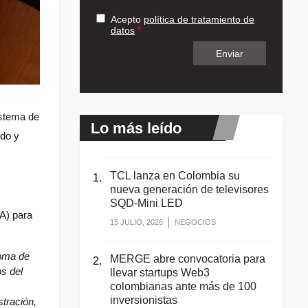
Acepto
política de tratamiento de
datos
istema de 
Lo más leído
do y 
TCL lanza en Colombia su
nueva generación de televisores
SQD-Mini LED
A) para 
15 JULIO, 2026
NEGOCIOS
oma de 
MERGE abre convocatoria para
s del 
llevar startups Web3
colombianas ante más de 100
inversionistas
ración, 