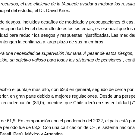
recursos, el uso eficiente de la IA puede ayudar a mejorar los resulta
cipal del estudio, el Dr. David Knox.
 de riesgos, incluidos desafíos de modelado y preocupaciones éticas, 
rseguridad. En el desarrollo de estos sistemas, es esencial que los 
idad para reducir los sesgos y respuestas injustificadas. Las medidas
antengan la confianza a largo plazo de sus miembros.
rá una necesidad de supervisión humana. A pesar de estos riesgos, la
ación, un objetivo valioso para todos los sistemas de pensiones",
 conti
ecibió el puntaje más alto, con 69,9 en general, seguido de cerca por
erior, en gran parte debido a mejores regulaciones. Desde una perspe
en adecuación (84,0), mientras que Chile lideró en sostenibilidad (71
 de 61,9. En comparación con el ponderado del 2022, el país está por
e periodo fue de 63,2. Con una calificación de C+, el sistema nacional
rasil, Perú, México y Argentina.