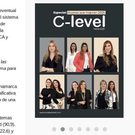
eventual 
l sistema 
de 
a 
CA y 
las 
ema para 
inamarca 
ficativa 
 de una 
stemas 
 (90,9). 
2,6) y 