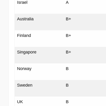
Israel
A
Australia
B+
Finland
B+
Singapore
B+
Norway
B
Sweden
B
UK
B