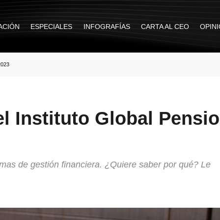
ACIÓN
ESPECIALES
INFOGRAFÍAS
CARTA AL CEO
OPIN
023
l Instituto Global Pensi
emas de gestión financiera. ¿Quiere saber por qué? Le