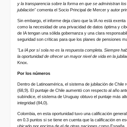
y la transparencia sobre la forma en que se administran los 
jubilación"
 comenta el Socio Principal de Mercer y autor prin
Sin embargo, el informe deja claro que la IA no está exenta
como la necesidad de una privacidad de datos óptima y cibe
de IA tengan una sólida gobernanza y una clara responsabil
seguridad son críticas para que los planes de pensiones m
"La IA por sí sola no es la respuesta completa. Siempre hab
la oportunidad de ofrecer un mayor nivel de vida en la jubil
Knox.
Por los números
Dentro de Latinoamérica, el sistema de jubilación de Chile r
(68,9). El puntaje de Chile aumentó con respecto al año ant
subíndice, el sistema de Uruguay obtuvo el puntaje más alto 
integridad (84,0).
Colombia, en esta oportunidad tuvo una calificación general
en 0.3 puntos si se tiene en cuenta que la calificación en es
ubicado por encima de el de otras naciones como España, B