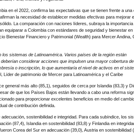
mbia en el 2022, confirma las expectativas que se tienen frente a una 
eafirman la necesidad de establecer medidas efectivas para mejorar e
sólido. La comparación con naciones líderes, subraya la importancia 
n equiparar a Colombia con estándares de seguridad y bienestar en l
cio Bienestar Financiero y Patrimonial (Wealth) para Mercer Andina, 
n los sistemas de Latinoamérica. Varios países de la región están 
 deberían considerar acciones que impulsen una mayor cobertura de 
resía o inscripción, lo que aumentaría el nivel de activos en el sist
l, Líder de patrimonio de Mercer para Latinoamérica y el Caribe
dice general más alto (85,1), seguidos de cerca por Islandia (83,3) y D
 pesar de que los Países Bajos están llevando a cabo una reforma signi
sicionado para proporcionar excelentes beneficios en medio del cambio
ual de contribución definida.
 adecuación, sostenibilidad e integridad. Para cada subíndice, los si
ón (87,4), Islandia en sostenibilidad (83,8) y Finlandia en integridad
eron Corea del Sur en adecuación (39,0), Austria en sostenibilidad (2