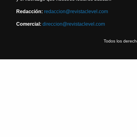
Redacción:
redaccion@revistaclevel.com
Comercial:
direccion@revistaclevel.com
Todos los derec