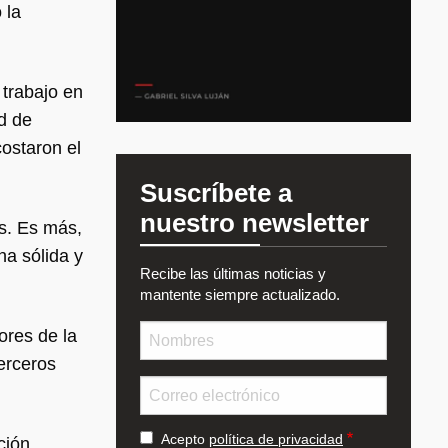
 la
trabajo en
d de
costaron el
.
Suscríbete a
nuestro newsletter
s. Es más,
na sólida y
Recibe las últimas noticias y
mantente siempre actualizado.
Nombre
ores de la
terceros
Email
Acepto
política de privacidad
ción