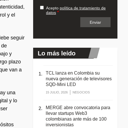
tenticidad,
Acepto
política de tratamiento de
datos
ol y el
debe seguir
 de
Lo más leído
bajo y
rgo plazo
 que van a
TCL lanza en Colombia su
nueva generación de televisores
SQD-Mini LED
hay una
15 JULIO, 2026
NEGOCIOS
tal y lo
MERGE abre convocatoria para
 ser
llevar startups Web3
colombianas ante más de 100
ósitos
inversionistas