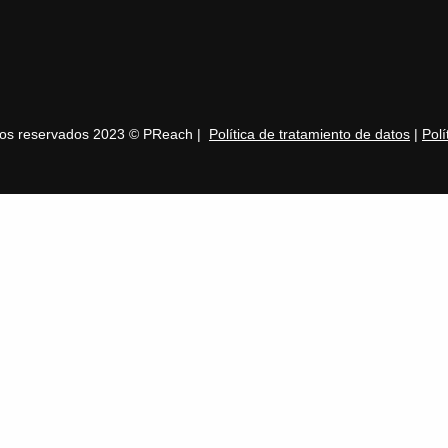
hos reservados 2023 © PReach |
Política de tratamiento de datos
|
Polí