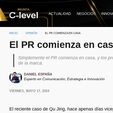
Pasar al contenido principal
Main
ACTUALIDAD
NEGOCIOS
INNOV
navigation
INICIO
OPINIÓN
CURRENT:
EL PR COMIENZA EN CASA
Ruta de navegación
El PR comienza en ca
Simplemente el PR comienza en casa, y los pro
de la marca.
DANIEL ESPAÑA
Experto en Comunicación, Estrategia e Innovación
VIERNES, MAYO 17, 2024
El reciente caso de Qu Jing, hace apenas días vice