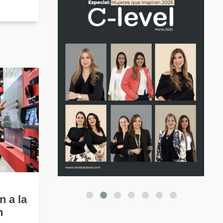
n a la
n