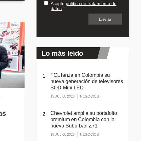
Acepto
política de tratamiento de
datos
Lo más leído
TCL lanza en Colombia su
nueva generación de televisores
SQD-Mini LED
y
15 JULIO, 2026
NEGOCIOS
as
Chevrolet amplía su portafolio
premium en Colombia con la
nueva Suburban Z71
15 JULIO, 2026
NEGOCIOS