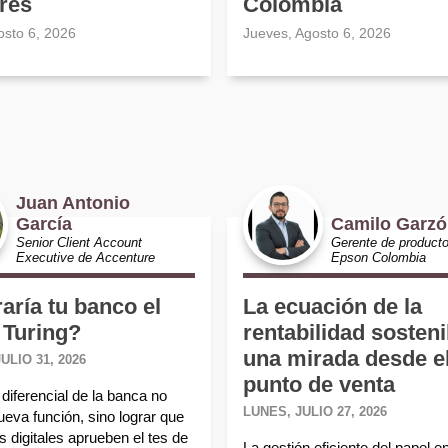
res
Colombia
osto 6, 2026
Jueves, Agosto 6, 2026
Juan Antonio
García
Camilo Garz
Senior Client Account
Gerente de product
Executive de Accenture
Epson Colombia
aría tu banco el
La ecuación de la
 Turing?
rentabilidad sosteni
una mirada desde e
ULIO 31, 2026
punto de venta
diferencial de la banca no
LUNES, JULIO 27, 2026
ueva función, sino lograr que
 digitales aprueben el tes de
La gestión eficiente del papel e