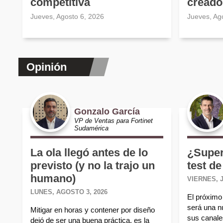
competitiva
creado
Jueves, Agosto 6, 2026
Jueves, Ag
Opinión
Gonzalo García
VP de Ventas para Fortinet
Sudamérica
La ola llegó antes de lo
¿Super
previsto (y no la trajo un
test de
humano)
VIERNES, J
LUNES, AGOSTO 3, 2026
El próximo 
será una n
Mitigar en horas y contener por diseño
sus canales
dejó de ser una buena práctica, es la