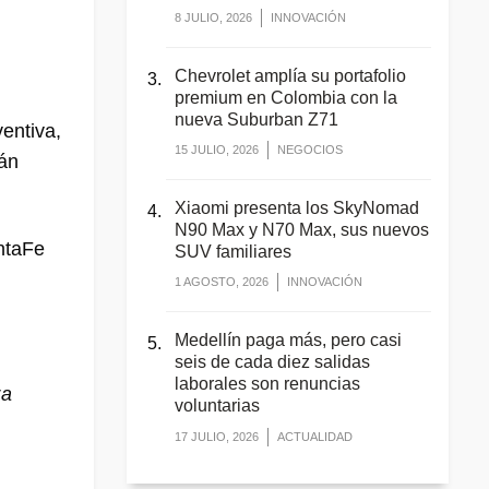
8 JULIO, 2026
INNOVACIÓN
Chevrolet amplía su portafolio
premium en Colombia con la
nueva Suburban Z71
entiva,
15 JULIO, 2026
NEGOCIOS
rán
Xiaomi presenta los SkyNomad
N90 Max y N70 Max, sus nuevos
ntaFe
SUV familiares
1 AGOSTO, 2026
INNOVACIÓN
Medellín paga más, pero casi
seis de cada diez salidas
laborales son renuncias
za
voluntarias
17 JULIO, 2026
ACTUALIDAD