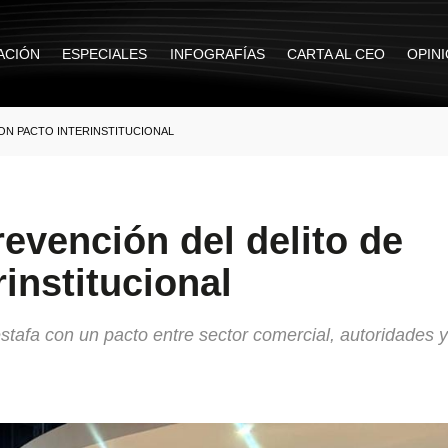
ACIÓN
ESPECIALES
INFOGRAFÍAS
CARTA AL CEO
OPIN
ON PACTO INTERINSTITUCIONAL
revención del delito de
rinstitucional
stafa con un pacto entre sector comercial, autoridades y