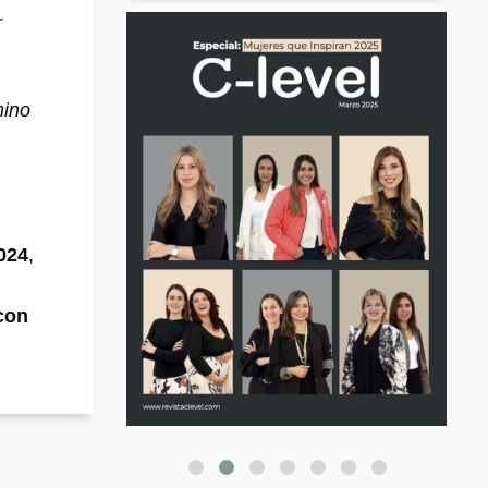
r
mino
024
,
 con