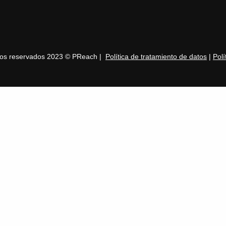
hos reservados 2023 © PReach |
Política de tratamiento de datos
|
Polí