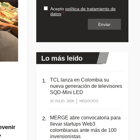
Acepto
política de tratamiento de
datos
Lo más leído
TCL lanza en Colombia su
nueva generación de televisores
SQD-Mini LED
15 JULIO, 2026
NEGOCIOS
MERGE abre convocatoria para
llevar startups Web3
evenir
colombianas ante más de 100
y
inversionistas