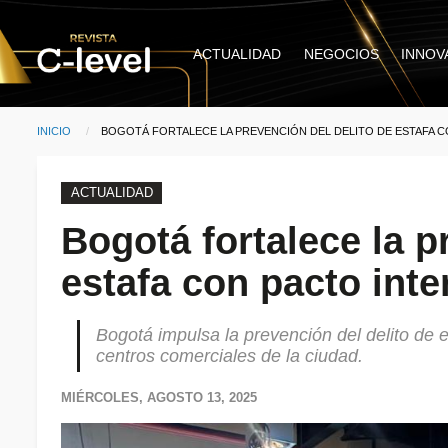
Pasar al contenido principal
Main
ACTUALIDAD
NEGOCIOS
INNOV
navigation
INICIO
CURRENT:
BOGOTÁ FORTALECE LA PREVENCIÓN DEL DELITO DE ESTAFA C
Ruta de navegación
ACTUALIDAD
Bogotá fortalece la p
estafa con pacto inte
Bogotá impulsa la prevención del delito de e
centros comerciales de la ciudad.
MIÉRCOLES, AGOSTO 13, 2025