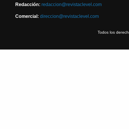
Redacción:
redaccion@revistaclevel.com
Comercial:
direccion@revistaclevel.com
Todos los derec