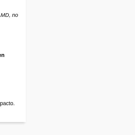
 AMD, no
en
mpacto.