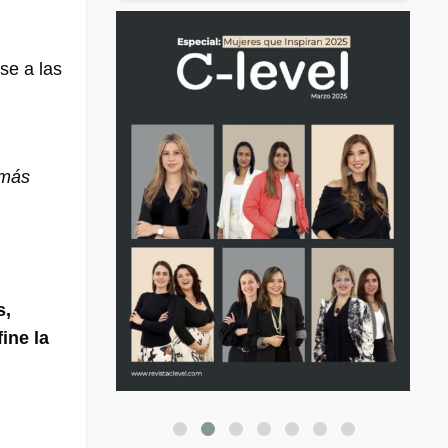
se a las
 más
s,
fine la