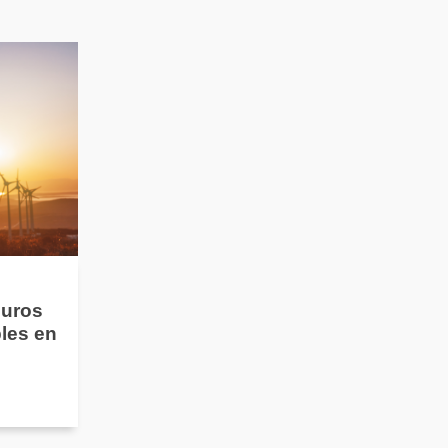
guros
les en