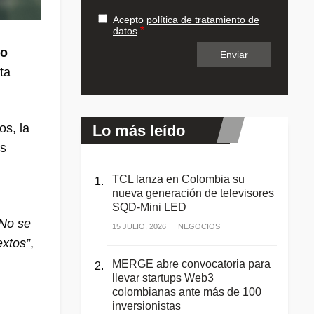
Acepto
política de tratamiento de
datos
do
ta
s, la
Lo más leído
as
TCL lanza en Colombia su
nueva generación de televisores
SQD-Mini LED
 No se
15 JULIO, 2026
NEGOCIOS
extos”
,
MERGE abre convocatoria para
llevar startups Web3
colombianas ante más de 100
inversionistas