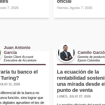
ntes
oficial
gosto 7, 2026
Viernes, Agosto 7, 2026
Juan Antonio
García
Camilo Garz
Senior Client Account
Gerente de product
Executive de Accenture
Epson Colombia
aría tu banco el
La ecuación de la
 Turing?
rentabilidad sosteni
una mirada desde e
ULIO 31, 2026
punto de venta
diferencial de la banca no
LUNES, JULIO 27, 2026
ueva función, sino lograr que
 digitales aprueben el tes de
La gestión eficiente del papel e