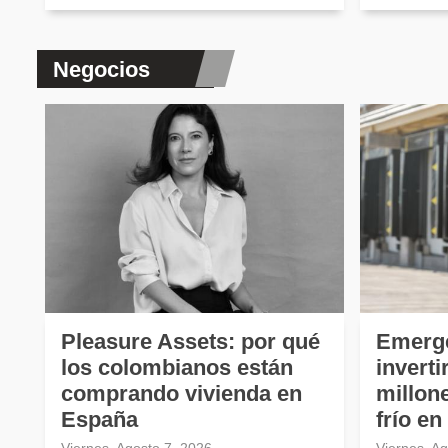
Negocios
Pleasure Assets: por qué
Emerg
los colombianos están
invert
comprando vivienda en
millon
España
frío e