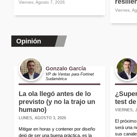
resilie
Viernes, Agosto 7, 2026
Viernes, A
Opinión
Gonzalo García
VP de Ventas para Fortinet
Sudamérica
La ola llegó antes de lo
¿Super
previsto (y no la trajo un
test de
humano)
VIERNES, J
LUNES, AGOSTO 3, 2026
El próximo 
será una n
Mitigar en horas y contener por diseño
sus canales
dejó de ser una buena práctica, es la