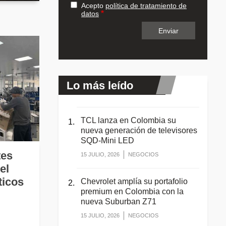
Acepto
política de tratamiento de
datos
Lo más leído
TCL lanza en Colombia su
nueva generación de televisores
SQD-Mini LED
tes
15 JULIO, 2026
NEGOCIOS
el
icos
Chevrolet amplía su portafolio
premium en Colombia con la
nueva Suburban Z71
15 JULIO, 2026
NEGOCIOS