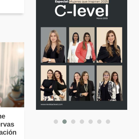
ne
ervas
ación