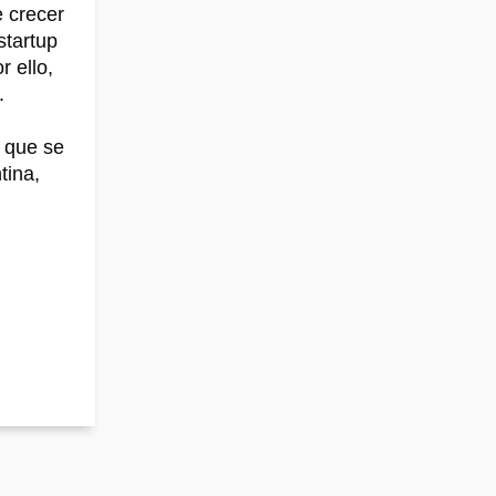
e crecer
startup
 ello,
e.
 que se
tina,