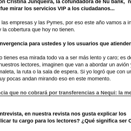
on Cristina Junqueira, la cofundadora de Nu bank, 
ue mirar los servicios VIP a los ciudadanos...
as empresas y las Pymes, por eso este año vamos a inv
y la cobertura que hoy no tienen.
convergencia para ustedes y los usuarios que atiend
o tienes esa mirada todo va a ser más lento y caro; es de
 A nuestros lectores, imaginen que van a abordar un avión 
aleta, la ruta o la sala de espera. Si yo logró que con u
 muy pocas andan mirando eso en este momento.
ia que no cobrará por transferencias a Nequi: la m
ntrevista, en nuestra revista nos gusta explicar los
licar tu cargo para los lectores? ¿Qué significa se