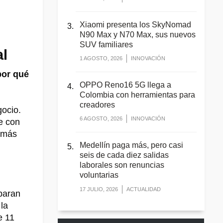
Xiaomi presenta los SkyNomad
N90 Max y N70 Max, sus nuevos
SUV familiares
al
1 AGOSTO, 2026
INNOVACIÓN
por qué
OPPO Reno16 5G llega a
Colombia con herramientas para
creadores
ocio.
6 AGOSTO, 2026
INNOVACIÓN
e con
o más
Medellín paga más, pero casi
seis de cada diez salidas
laborales son renuncias
voluntarias
17 JULIO, 2026
ACTUALIDAD
paran
la
e 11