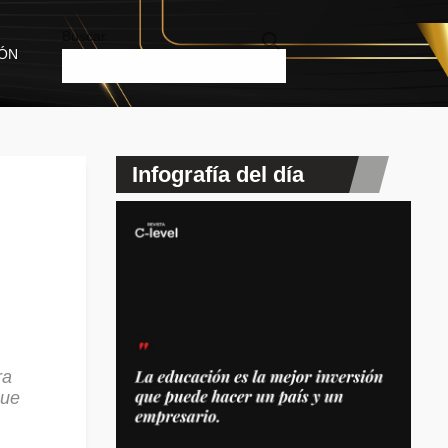
Buscar
IÓN
Infografía del día
ra
nue