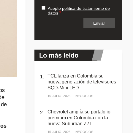
Acepto
política de tratamiento de
datos
Lo más leído
TCL lanza en Colombia su
nueva generación de televisores
SQD-Mini LED
os
15 JULIO, 2026
NEGOCIOS
de
 de
.
Chevrolet amplía su portafolio
premium en Colombia con la
nueva Suburban Z71
los
15 JULIO, 2026
NEGOCIOS