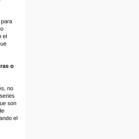
 para
so
 el
que
uras o
es, no
series
que son
de
ando el