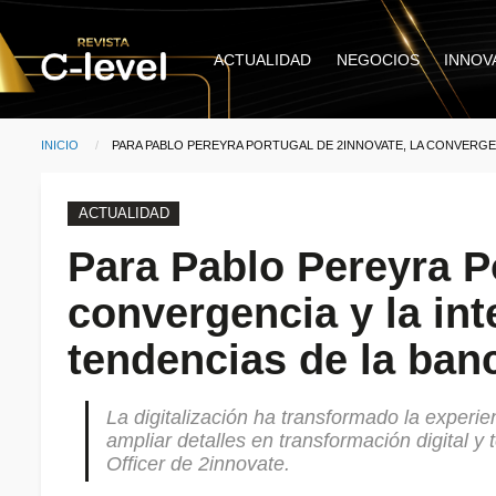
Pasar al contenido principal
Main
ACTUALIDAD
NEGOCIOS
INNOV
navigation
INICIO
CURRENT:
PARA PABLO PEREYRA PORTUGAL DE 2INNOVATE, LA CONVERGEN
Ruta de navegación
ACTUALIDAD
Para Pablo Pereyra Po
convergencia y la in
tendencias de la banc
La digitalización ha transformado la experie
ampliar detalles en transformación digital
Officer de 2innovate.