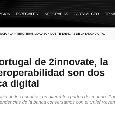
ACIÓN
ESPECIALES
INFOGRAFÍAS
CARTA AL CEO
OPIN
CIA Y LA INTEROPERABILIDAD SON DOS TENDENCIAS DE LA BANCA DIGITAL
rtugal de 2innovate, la
teroperabilidad son dos
a digital
ncia de los usuarios, en diferentes partes del mundo. Pa
 y tendencias de la banca conversamos con el Chief Reve