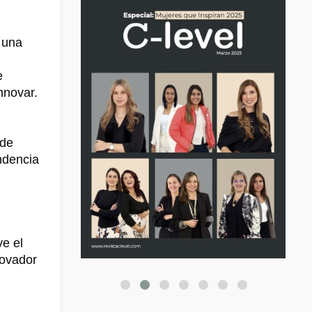
 una
e
nnovar.
 de
ndencia
ve el
novador
a