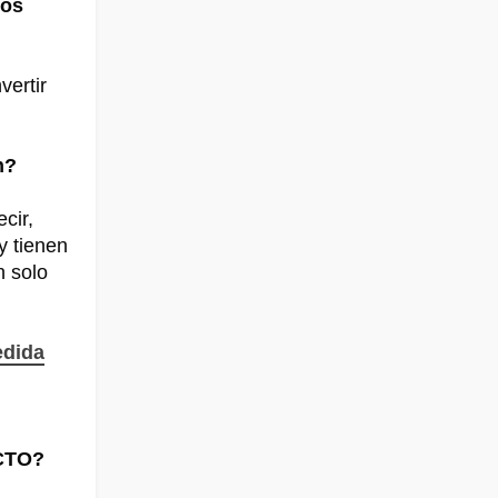
nos
ertir
en?
cir,
y tienen
n solo
edida
r CTO?